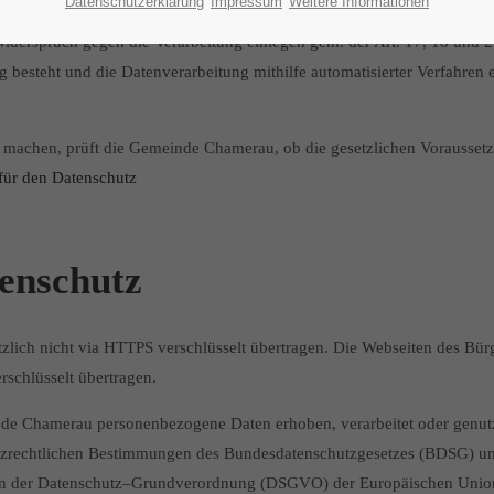
Datenschutzerklärung
Impressum
Weitere Informationen
 ein Recht auf Berichtigung gem. Art. 16 DSGVO zu. Liegen die gesetz
Widerspruch gegen die Verarbeitung einlegen gem. der Art. 17, 18 und
 besteht und die Datenverarbeitung mithilfe automatisierter Verfahren er
achen, prüft die Gemeinde Chamerau, ob die gesetzlichen Voraussetzung
für den Datenschutz
enschutz
ich nicht via HTTPS verschlüsselt übertragen. Die Webseiten des Bür
schlüsselt übertragen.
inde Chamerau personenbezogene Daten erhoben, verarbeitet oder genutz
zrechtlichen Bestimmungen des Bundesdatenschutzgesetzes (BDSG) un
en der Datenschutz–Grundverordnung (DSGVO) der Europäischen Unio