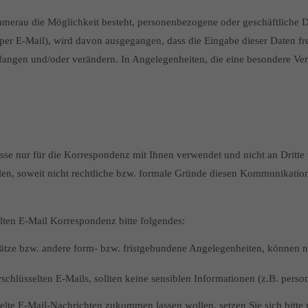
hamerau die Möglichkeit besteht, personenbezogene oder geschäftliche 
r E-Mail), wird davon ausgegangen, dass die Eingabe dieser Daten frei
angen und/oder verändern. In Angelegenheiten, die eine besondere Vertra
sse nur für die Korrespondenz mit Ihnen verwendet und nicht an Dritte 
len, soweit nicht rechtliche bzw. formale Gründe diesen Kommunikations
ten E-Mail Korrespondenz bitte folgendes:
tze bzw. andere form- bzw. fristgebundene Angelegenheiten, können nich
rschlüsselten E-Mails, sollten keine sensiblen Informationen (z.B. pe
üsselte E-Mail-Nachrichten zukommen lassen wollen, setzen Sie sich bitte