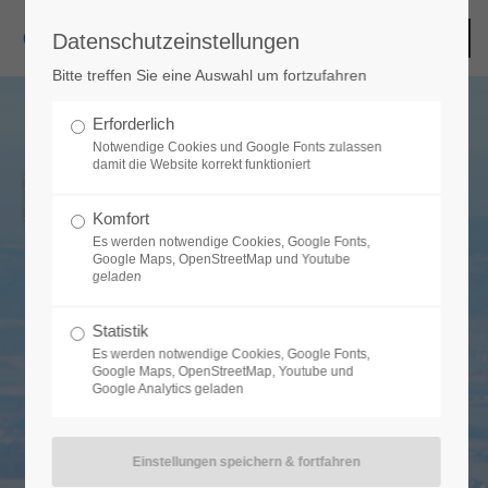
CHARMANTES CHAMERAU
Datenschutzeinstellungen
Bitte treffen Sie eine Auswahl um fortzufahren
Erforderlich
Notwendige Cookies und Google Fonts zulassen
damit die Website korrekt funktioniert
Es freut uns sehr Ihnen auf dieser Seite den zukünftigen
Markenauftritt der Gemeinde Chamerau präsentieren zu
Komfort
dürfen.
Es werden notwendige Cookies, Google Fonts,
Google Maps, OpenStreetMap und Youtube
geladen
Statistik
Es werden notwendige Cookies, Google Fonts,
Google Maps, OpenStreetMap, Youtube und
Google Analytics geladen